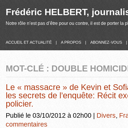
Frédéric HELBERT, journalis
Notre rôle n’est pas d’être pour ou contre, il est de porter la
ACCUEIL ET ACTUALITÉ
|
A PROPOS
|
ABONNEZ-VOUS
MOT-CLÉ : DOUBLE HOMICID
Le « massacre » de Kevin et Sofi
les secrets de l’enquête: Récit ex
policier.
Publié le 03/10/2012 à 02h00 |
Divers
,
Fr
commentaires