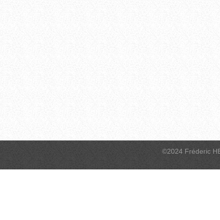
©2024 Fréderic H