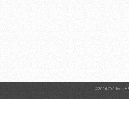
©2024 Fréderic H