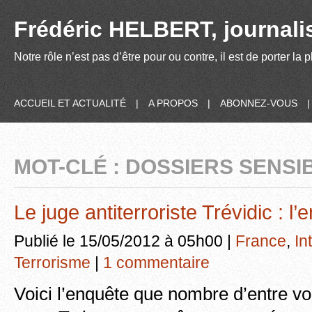
Frédéric HELBERT, journalis
Notre rôle n’est pas d’être pour ou contre, il est de porter la
ACCUEIL ET ACTUALITÉ
|
A PROPOS
|
ABONNEZ-VOUS
MOT-CLÉ : DOSSIERS SENSI
Le juge antiterroriste Trévidic : l’
Publié le 15/05/2012 à 05h00 |
France
,
In
Terrorisme
|
1 commentaire
Voici l’enquête que nombre d’entre v