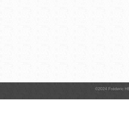
©2024 Fréderic H