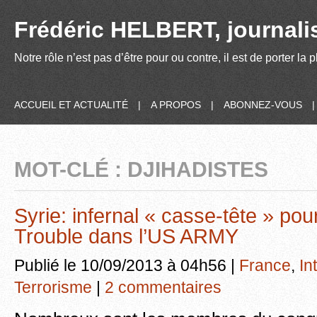
Frédéric HELBERT, journalis
Notre rôle n’est pas d’être pour ou contre, il est de porter la
ACCUEIL ET ACTUALITÉ
|
A PROPOS
|
ABONNEZ-VOUS
MOT-CLÉ : DJIHADISTES
Syrie: infernal « casse-tête » po
Trouble dans l’US ARMY
Publié le 10/09/2013 à 04h56 |
France
,
In
Terrorisme
|
2 commentaires