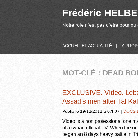
Frédéric HELBER
Notre rôle n’est pas d’être pour ou 
ACCUEIL ET ACTUALITÉ
|
A PRO
MOT-CLÉ : DEAD BO
EXCLUSIVE. Video. Leba
Assad’s men after Tal K
Publié le 19/12/2012 à 07h07 |
DOCS 
Video is a non professional one mad
of a syrian official TV. When the n
began an 8 days heavy battle in T