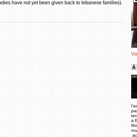
odies have not yet been given back to lebanese families).
Vo
À
l'a
pa
ter
à 
Mo
mu
ac