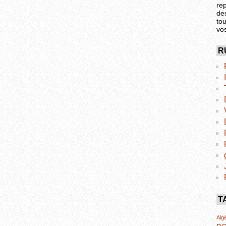
re
de
tou
vo
R
T
Algé