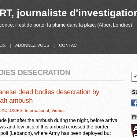
T, journaliste d'investigatio
contre, il est de porter la plume dans la plaie. (Albert Londres)
POS
|
ABONNEZ-VOUS
|
CONTACT
DIES DESECRATION
nese dead bodies desecration by
S
alah ambush
EXCLUSIFS
,
International
,
Vidéos
F
e just after the ambush during the night, before arrival
ews and few pics of this ambush crossed the border,
ripoli (Lebanon), where Army has been deployed but