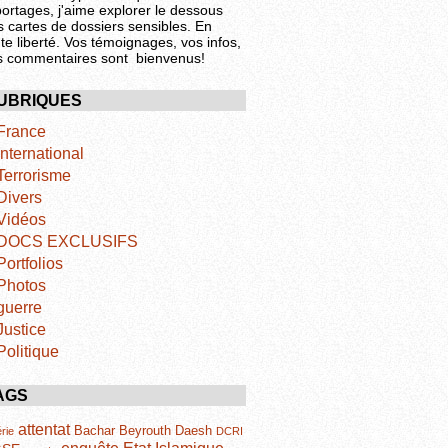
portages, j'aime explorer le dessous
s cartes de dossiers sensibles. En
te liberté. Vos témoignages, vos infos,
s commentaires sont bienvenus!
UBRIQUES
France
International
Terrorisme
Divers
Vidéos
DOCS EXCLUSIFS
Portfolios
Photos
guerre
Justice
Politique
AGS
attentat
Bachar
Beyrouth
Daesh
rie
DCRI
Etat Islamique