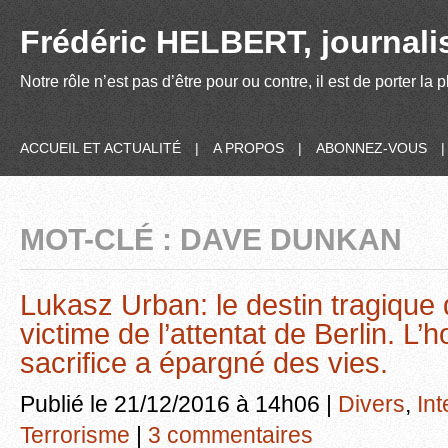
Frédéric HELBERT, journalis
Notre rôle n’est pas d’être pour ou contre, il est de porter la
ACCUEIL ET ACTUALITÉ
|
A PROPOS
|
ABONNEZ-VOUS
MOT-CLÉ : DAVE DUNKAN
Lukasz Urban: le destin tragique 
victime de l’attentat de Berlin. L
sacrifice a épargné des vies.
Publié le 21/12/2016 à 14h06 |
Divers
,
Int
Terrorisme
|
3 commentaires