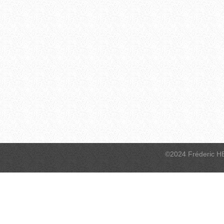
©2024 Fréderic H