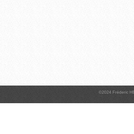
©2024 Fréderic H