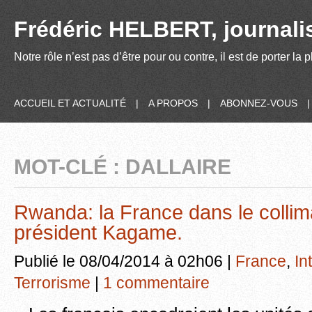
Frédéric HELBERT, journalis
Notre rôle n’est pas d’être pour ou contre, il est de porter la
ACCUEIL ET ACTUALITÉ
|
A PROPOS
|
ABONNEZ-VOUS
MOT-CLÉ : DALLAIRE
Rwanda: la France dans le collim
président Kagame.
Publié le 08/04/2014 à 02h06 |
France
,
In
Terrorisme
|
1 commentaire