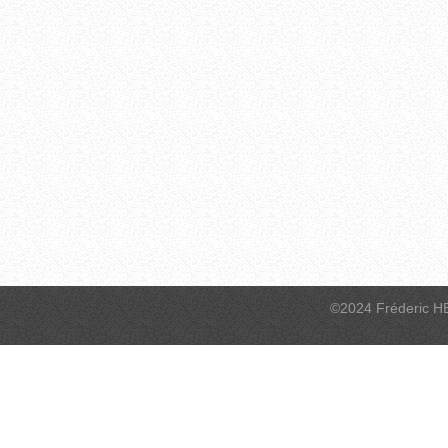
©2024 Fréderic H