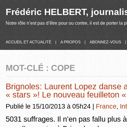
Frédéric HELBERT, journalis
Notre rôle n’est pas d’être pour ou contre, il est de porter la
ACCUEIL ET ACTUALITÉ
|
A PROPOS
|
ABONNEZ-VOUS
MOT-CLÉ : COPE
Brignoles: Laurent Lopez danse 
« stars »! Le nouveau feuilleton 
Publié le 15/10/2013 à 05h24 |
France
,
In
5031 suffrages. Il n’en pas fallu plus