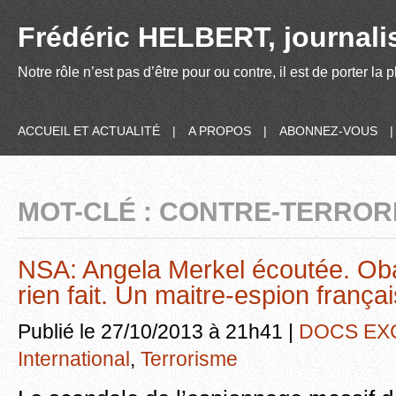
Frédéric HELBERT, journalis
Notre rôle n’est pas d’être pour ou contre, il est de porter la
ACCUEIL ET ACTUALITÉ
|
A PROPOS
|
ABONNEZ-VOUS
MOT-CLÉ : CONTRE-TERROR
NSA: Angela Merkel écoutée. Oba
rien fait. Un maitre-espion françai
Publié le 27/10/2013 à 21h41 |
DOCS EX
International
,
Terrorisme