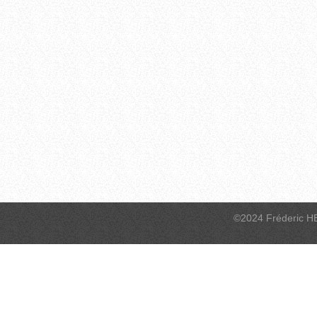
©2024 Fréderic H