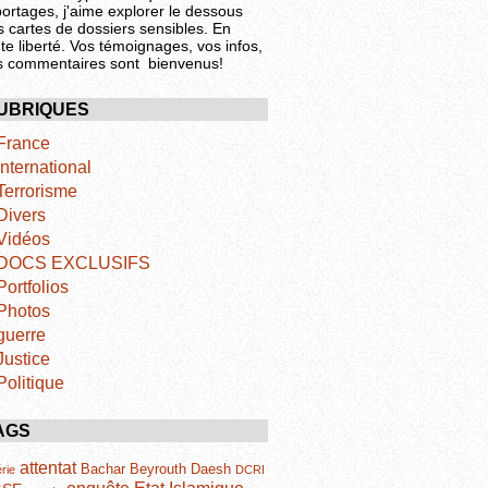
portages, j'aime explorer le dessous
s cartes de dossiers sensibles. En
te liberté. Vos témoignages, vos infos,
s commentaires sont bienvenus!
UBRIQUES
France
International
Terrorisme
Divers
Vidéos
DOCS EXCLUSIFS
Portfolios
Photos
guerre
Justice
Politique
AGS
attentat
Bachar
Beyrouth
Daesh
rie
DCRI
Etat Islamique