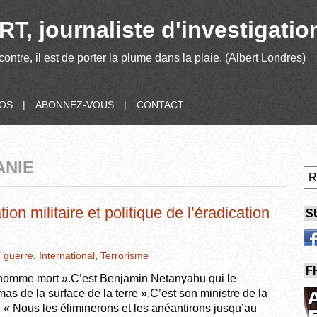
T, journaliste d'investigatio
contre, il est de porter la plume dans la plaie. (Albert Londres)
POS
|
ABONNEZ-VOUS
|
CONTACT
ANIE
ion militaire et politique de l’éradication
S
,
guerre
,
International
,
Terrorisme
F
omme mort ».C’est Benjamin Netanyahu qui le
as de la surface de la terre ».C’est son ministre de la
« Nous les éliminerons et les anéantirons jusqu’au