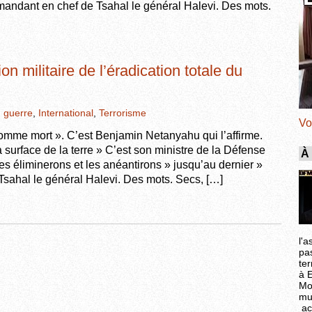
mmandant en chef de Tsahal le général Halevi. Des mots.
on militaire de l’éradication totale du
,
guerre
,
International
,
Terrorisme
Vo
mme mort ». C’est Benjamin Netanyahu qui l’affirme.
 surface de la terre » C’est son ministre de la Défense
À
es éliminerons et les anéantirons » jusqu’au dernier »
Tsahal le général Halevi. Des mots. Secs, […]
l'a
pa
ter
à 
Mo
mu
ac