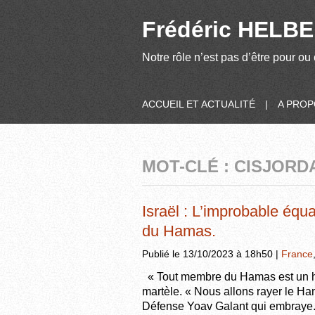
Frédéric HELBER
Notre rôle n’est pas d’être pour ou 
ACCUEIL ET ACTUALITÉ
|
A PRO
MOT-CLÉ : CISJORD
Israël : L’improbable équat
du Hamas.
Publié le 13/10/2023 à 18h50 |
France
« Tout membre du Hamas est un h
martèle. « Nous allons rayer le Ham
Défense Yoav Galant qui embraye. 