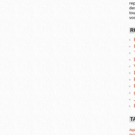
re
de
tou
vo
R
T
Algé