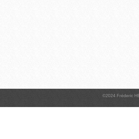
©2024 Fréderic H