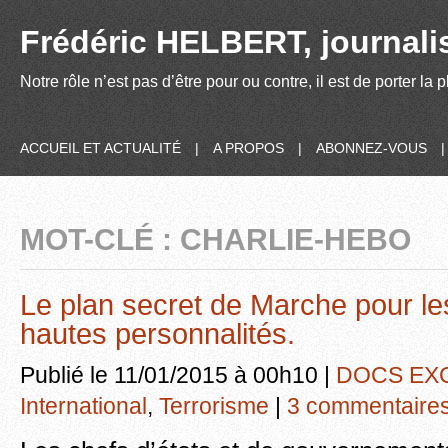
Frédéric HELBERT, journalis
Notre rôle n’est pas d’être pour ou contre, il est de porter la
ACCUEIL ET ACTUALITÉ
|
A PROPOS
|
ABONNEZ-VOUS
MOT-CLÉ : CHARLIE-HEBO
Le plan secret de Marche pour les
hautes personnalités.
Publié le 11/01/2015 à 00h10 |
DOCS EX
International
,
Terrorisme
|
3 commentaire