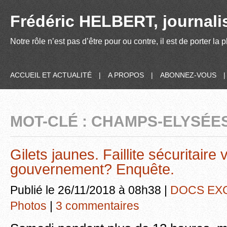
Frédéric HELBERT, journalis
Notre rôle n’est pas d’être pour ou contre, il est de porter la
ACCUEIL ET ACTUALITÉ
|
A PROPOS
|
ABONNEZ-VOUS
MOT-CLÉ : CHAMPS-ELYSÉE
Gilets jaunes. Faillite sécuritaire 
gouvernement? Enquête.
Publié le 26/11/2018 à 08h38 |
DOCS EX
Photos
|
3 commentaires