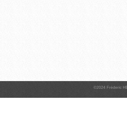
©2024 Fréderic H