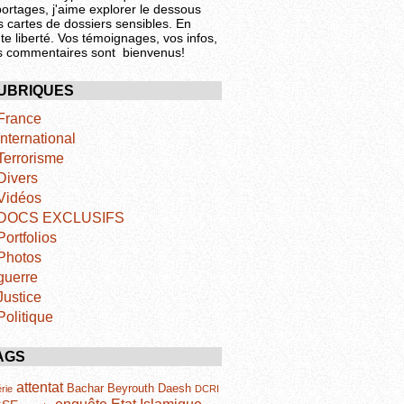
portages, j'aime explorer le dessous
s cartes de dossiers sensibles. En
te liberté. Vos témoignages, vos infos,
s commentaires sont bienvenus!
UBRIQUES
France
International
Terrorisme
Divers
Vidéos
DOCS EXCLUSIFS
Portfolios
Photos
guerre
Justice
Politique
AGS
attentat
Bachar
Beyrouth
Daesh
rie
DCRI
Etat Islamique