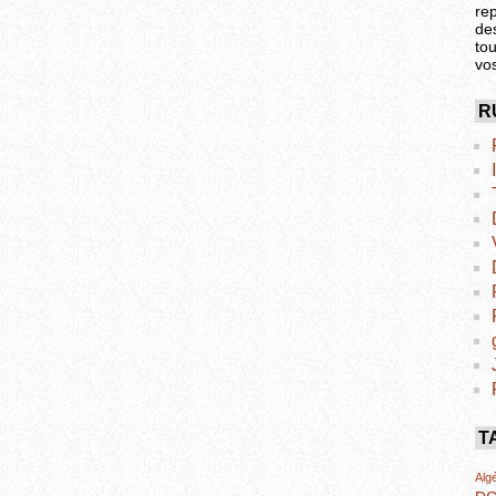
re
de
tou
vo
R
T
Algé