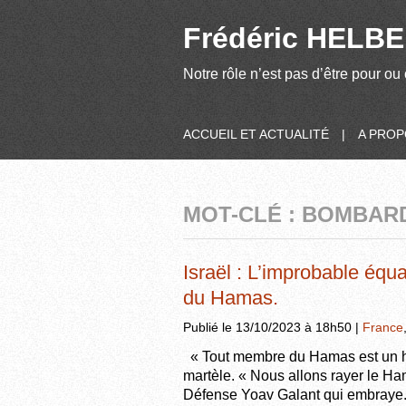
Frédéric HELBER
Notre rôle n’est pas d’être pour ou 
ACCUEIL ET ACTUALITÉ
|
A PRO
MOT-CLÉ : BOMBA
Israël : L’improbable équat
du Hamas.
Publié le 13/10/2023 à 18h50 |
France
« Tout membre du Hamas est un h
martèle. « Nous allons rayer le Ham
Défense Yoav Galant qui embraye. 