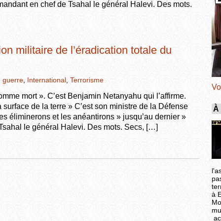
mmandant en chef de Tsahal le général Halevi. Des mots.
on militaire de l’éradication totale du
,
guerre
,
International
,
Terrorisme
Vo
mme mort ». C’est Benjamin Netanyahu qui l’affirme.
 surface de la terre » C’est son ministre de la Défense
À
es éliminerons et les anéantirons » jusqu’au dernier »
Tsahal le général Halevi. Des mots. Secs, […]
l'a
pa
ter
à 
Mo
mu
ac