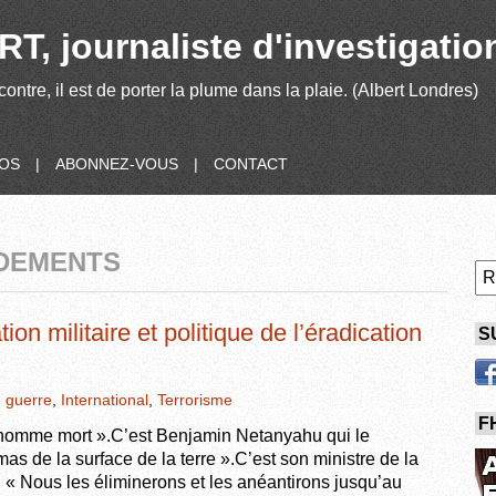
T, journaliste d'investigatio
contre, il est de porter la plume dans la plaie. (Albert Londres)
POS
|
ABONNEZ-VOUS
|
CONTACT
RDEMENTS
ion militaire et politique de l’éradication
S
,
guerre
,
International
,
Terrorisme
F
omme mort ».C’est Benjamin Netanyahu qui le
as de la surface de la terre ».C’est son ministre de la
« Nous les éliminerons et les anéantirons jusqu’au