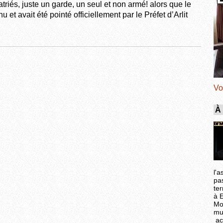
riés, juste un garde, un seul et non armé! alors que le
 et avait été pointé officiellement par le Préfet d’Arlit
Vo
À
l'a
pa
ter
à 
Mo
mu
ac