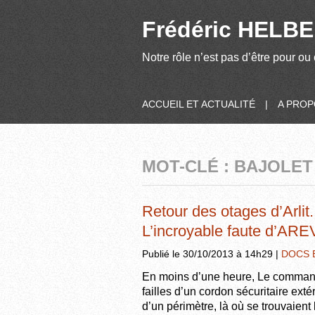
Frédéric HELBER
Notre rôle n’est pas d’être pour ou 
ACCUEIL ET ACTUALITÉ
|
A PRO
MOT-CLÉ : BAJOLET
Retour des otages d’Arlit.
L’incroyable faute d’ARE
Publié le 30/10/2013 à 14h29 |
DOCS 
En moins d’une heure, Le commando
failles d’un cordon sécuritaire exté
d’un périmètre, là où se trouvaient