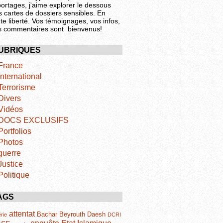
portages, j'aime explorer le dessous
s cartes de dossiers sensibles. En
te liberté. Vos témoignages, vos infos,
s commentaires sont bienvenus!
UBRIQUES
France
International
Terrorisme
Divers
Vidéos
DOCS EXCLUSIFS
Portfolios
Photos
guerre
Justice
Politique
AGS
attentat
Bachar
Beyrouth
Daesh
rie
DCRI
Etat Islamique