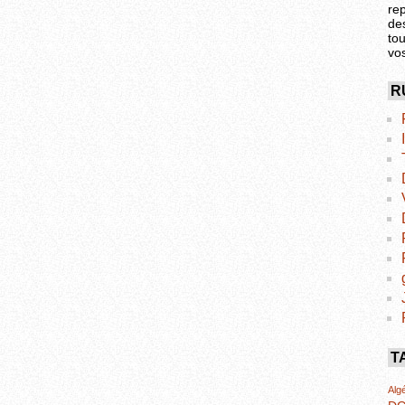
re
de
tou
vo
R
T
Algé