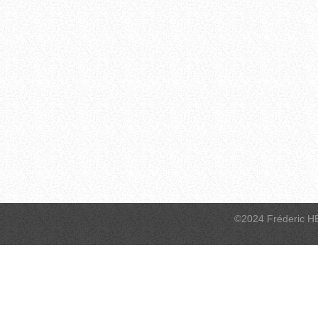
©2024 Fréderic H