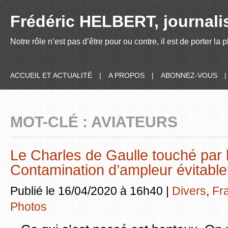
Frédéric HELBERT, journalis
Notre rôle n’est pas d’être pour ou contre, il est de porter la
ACCUEIL ET ACTUALITÉ
|
A PROPOS
|
ABONNEZ-VOUS
MOT-CLÉ : AVIATEURS
Le Charles de Gaulle touché par
Contamination d’ampleur évitabl
Publié le 16/04/2020 à 16h40 |
Divers
,
Fr
Photos