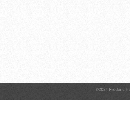
©2024 Fréderic H