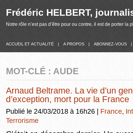
Frédéric HELBERT, journalis
Notre rôle n’est pas d’être pour ou contre, il est de porter la
ACCUEIL ET ACTUALITÉ
|
A PROPOS
|
ABONNEZ-VOUS
MOT-CLÉ : AUDE
Arnaud Beltrame. La vie d’un ge
d’exception, mort pour la France
Publié le 24/03/2018 à 16h26 |
France
,
In
Terrorisme