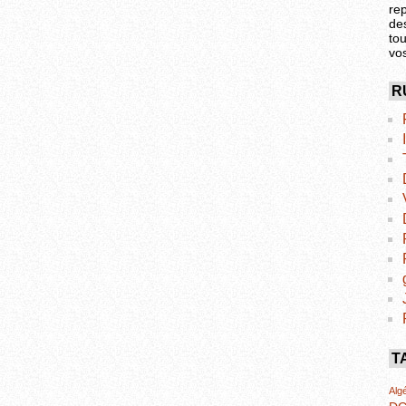
re
de
tou
vo
R
T
Algé