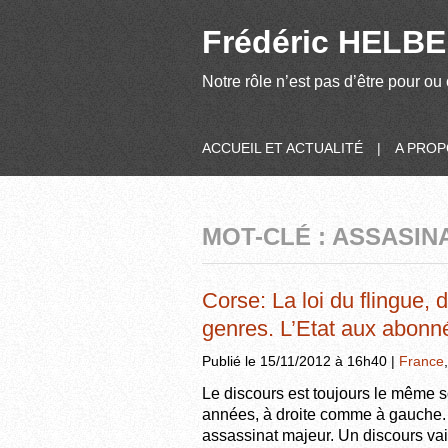
Frédéric HELBER
Notre rôle n’est pas d’être pour ou 
ACCUEIL ET ACTUALITÉ
|
A PRO
MOT-CLÉ : ASSASIN
Corse: La loi du flingue,
genres. L’Etat aux abonn
Publié le 15/11/2012 à 16h40 |
France
Le discours est toujours le même s
années, à droite comme à gauche. 
assassinat majeur. Un discours va