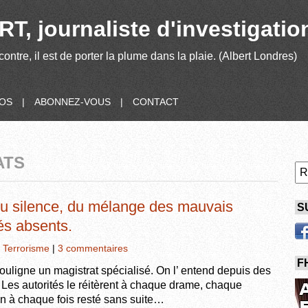
T, journaliste d'investigatio
contre, il est de porter la plume dans la plaie. (Albert Londres)
POS
|
ABONNEZ-VOUS
|
CONTACT
ATS
 du silence, du mélange des mauvais
S
és absents.
,
Terrorisme
|
3 commentaires
F
ouligne un magistrat spécialisé. On l’ entend depuis des
Les autorités le réitèrent à chaque drame, chaque
in à chaque fois resté sans suite…