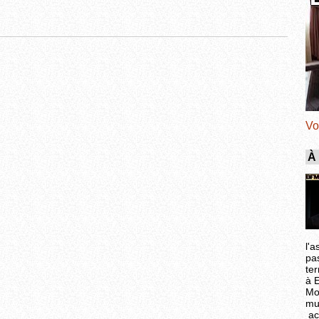
Vo
À
l'a
pa
ter
à 
Mo
mu
ac