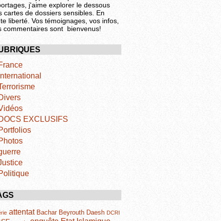
portages, j'aime explorer le dessous
s cartes de dossiers sensibles. En
te liberté. Vos témoignages, vos infos,
s commentaires sont bienvenus!
UBRIQUES
France
International
Terrorisme
Divers
Vidéos
DOCS EXCLUSIFS
Portfolios
Photos
guerre
Justice
Politique
AGS
attentat
Bachar
Beyrouth
Daesh
rie
DCRI
Etat Islamique