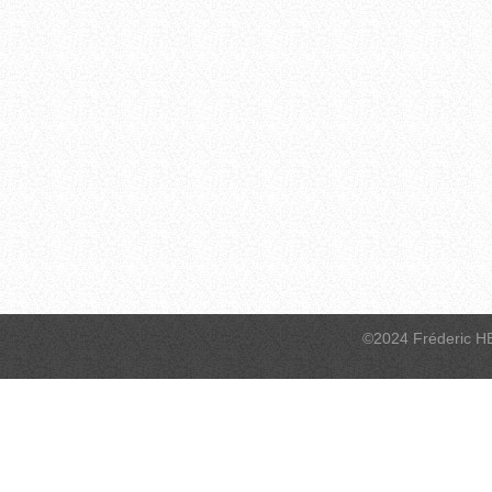
©2024 Fréderic H