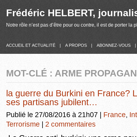
Frédéric HELBERT, journalis
Notre rôle n’est pas d’être pour ou contre, il est de porter la
ACCUEIL ET ACTUALITÉ
|
A PROPOS
|
ABONNEZ-VOUS
MOT-CLÉ : ARME PROPAGA
la guerre du Burkini en France? L
ses partisans jubilent…
Publié le 27/08/2016 à 21h07 |
France
,
In
Terrorisme
|
2 commentaires