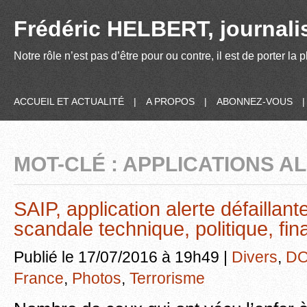
Frédéric HELBERT, journalis
Notre rôle n’est pas d’être pour ou contre, il est de porter la
ACCUEIL ET ACTUALITÉ
|
A PROPOS
|
ABONNEZ-VOUS
MOT-CLÉ : APPLICATIONS A
SAIP, application alerte défaillant
scandale technique, politique, fin
Publié le 17/07/2016 à 19h49 |
Divers
,
DO
France
,
Photos
,
Terrorisme