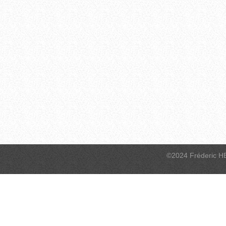
©2024 Fréderic H