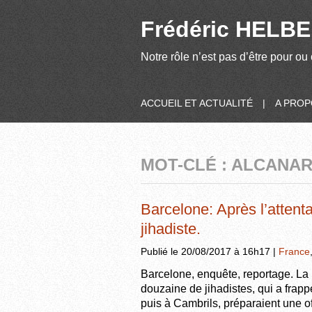
Frédéric HELBER
Notre rôle n’est pas d’être pour ou 
ACCUEIL ET ACTUALITÉ
|
A PRO
MOT-CLÉ : ALCANA
Barcelone: Après l’attenta
jihadiste.
Publié le 20/08/2017 à 16h17 |
France
Barcelone, enquête, reportage. La 
douzaine de jihadistes, qui a frapp
puis à Cambrils, préparaient une o