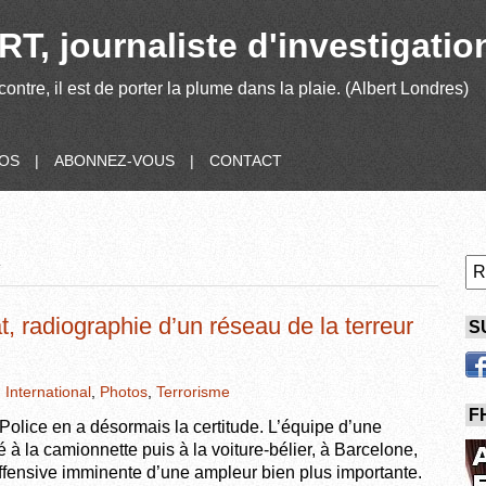
T, journaliste d'investigatio
contre, il est de porter la plume dans la plaie. (Albert Londres)
POS
|
ABONNEZ-VOUS
|
CONTACT
R
t, radiographie d’un réseau de la terreur
S
,
International
,
Photos
,
Terrorisme
F
Police en a désormais la certitude. L’équipe d’une
é à la camionnette puis à la voiture-bélier, à Barcelone,
ffensive imminente d’une ampleur bien plus importante.