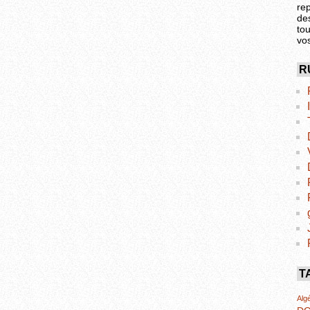
re
de
tou
vo
R
T
Algé