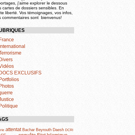
portages, j'aime explorer le dessous
s cartes de dossiers sensibles. En
te liberté. Vos témoignages, vos infos,
s commentaires sont bienvenus!
UBRIQUES
France
International
Terrorisme
Divers
Vidéos
DOCS EXCLUSIFS
Portfolios
Photos
guerre
Justice
Politique
AGS
attentat
Bachar
Beyrouth
Daesh
rie
DCRI
Etat Islamique