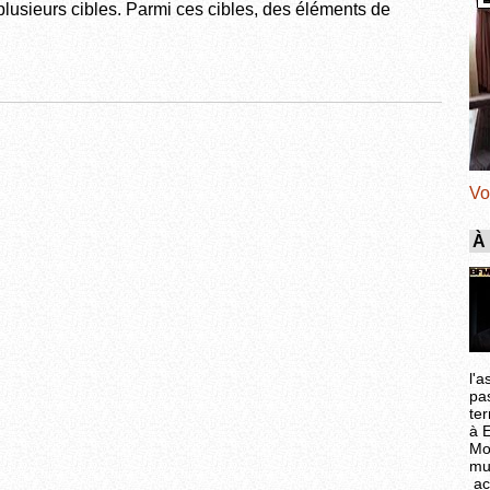
plusieurs cibles. Parmi ces cibles, des éléments de
Vo
À
l'a
pa
ter
à 
Mo
mu
ac