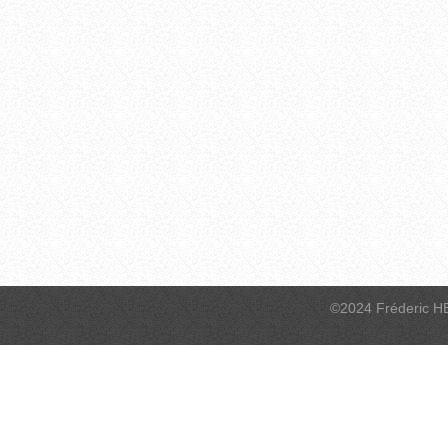
©2024 Fréderic H