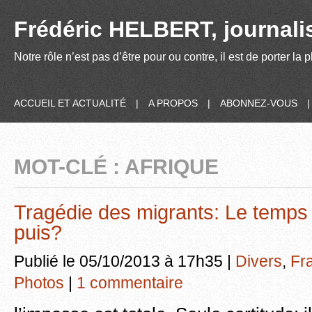
Frédéric HELBERT, journalis
Notre rôle n’est pas d’être pour ou contre, il est de porter la
ACCUEIL ET ACTUALITÉ
|
A PROPOS
|
ABONNEZ-VOUS
MOT-CLÉ : AFRIQUE
Tragédie des migrants: Le temps 
puis?
Publié le 05/10/2013 à 17h35 |
Divers
,
Fr
Photos
|
1 commentaire