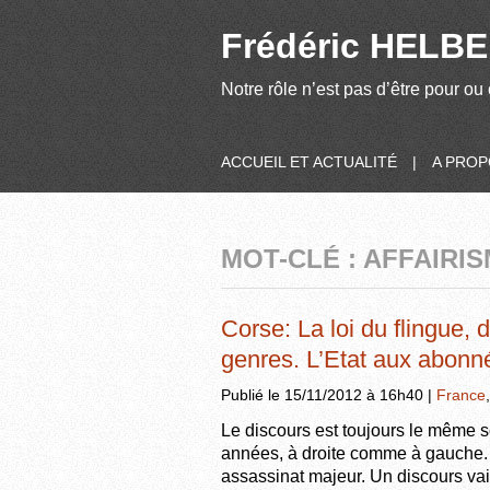
Frédéric HELBER
Notre rôle n’est pas d’être pour ou 
ACCUEIL ET ACTUALITÉ
|
A PRO
MOT-CLÉ : AFFAIRI
Corse: La loi du flingue,
genres. L’Etat aux abonn
Publié le 15/11/2012 à 16h40 |
France
Le discours est toujours le même s
années, à droite comme à gauche. 
assassinat majeur. Un discours va