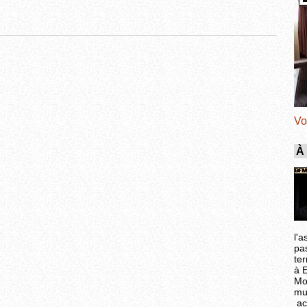
Vo
À
l'a
pa
ter
à 
Mo
mu
ac