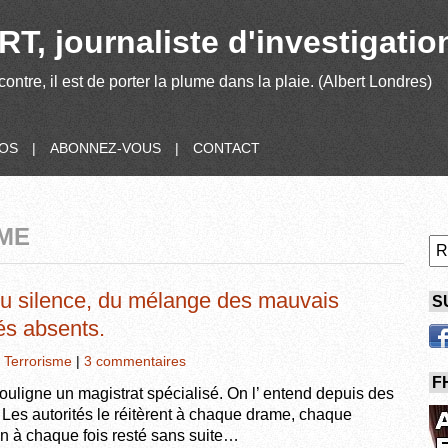
T, journaliste d'investigatio
contre, il est de porter la plume dans la plaie. (Albert Londres)
POS
|
ABONNEZ-VOUS
|
CONTACT
SME
 du silence, du mélange des mauvais
S
és absents.
,
Terrorisme
|
3 commentaires
F
ouligne un magistrat spécialisé. On l’ entend depuis des
Les autorités le réitèrent à chaque drame, chaque
in à chaque fois resté sans suite…