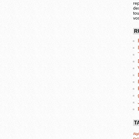
re
de
tou
vo
R
T
Algé