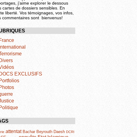
portages, j'aime explorer le dessous
s cartes de dossiers sensibles. En
te liberté. Vos témoignages, vos infos,
s commentaires sont bienvenus!
UBRIQUES
France
International
Terrorisme
Divers
Vidéos
DOCS EXCLUSIFS
Portfolios
Photos
guerre
Justice
Politique
AGS
attentat
Bachar
Beyrouth
Daesh
rie
DCRI
Etat Islamique