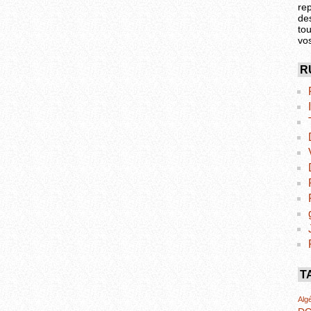
re
de
tou
vo
R
T
Algé