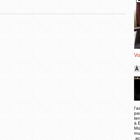
Vo
À
l'a
pa
ter
à 
Mo
mu
ac