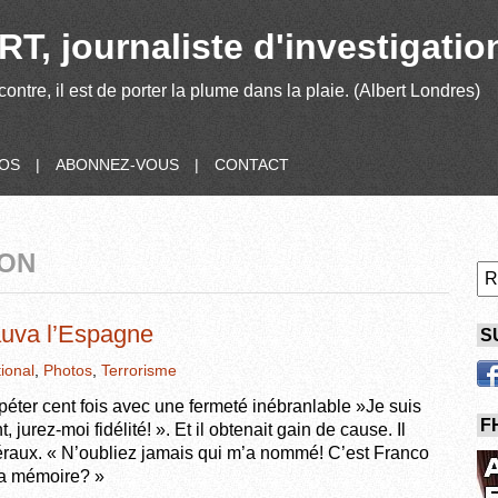
T, journaliste d'investigatio
contre, il est de porter la plume dans la plaie. (Albert Londres)
POS
|
ABONNEZ-VOUS
|
CONTACT
ION
auva l’Espagne
S
tional
,
Photos
,
Terrorisme
péter cent fois avec une fermeté inébranlable »Je suis
F
jurez-moi fidélité! ». Et il obtenait gain de cause. Il
néraux. « N’oubliez jamais qui m’a nommé! C’est Franco
sa mémoire? »