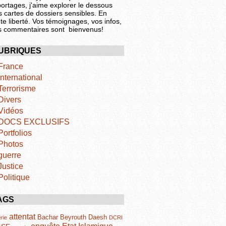
portages, j'aime explorer le dessous
s cartes de dossiers sensibles. En
te liberté. Vos témoignages, vos infos,
s commentaires sont bienvenus!
UBRIQUES
France
International
Terrorisme
Divers
Vidéos
DOCS EXCLUSIFS
Portfolios
Photos
guerre
Justice
Politique
AGS
attentat
Bachar
Beyrouth
Daesh
rie
DCRI
Etat Islamique