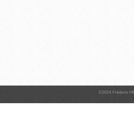
©2024 Fréderic H