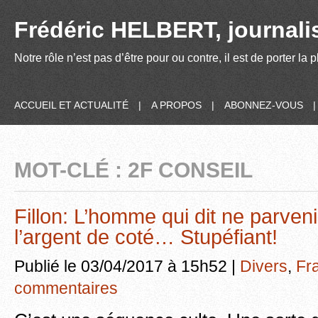
Frédéric HELBERT, journalis
Notre rôle n’est pas d’être pour ou contre, il est de porter la
ACCUEIL ET ACTUALITÉ
|
A PROPOS
|
ABONNEZ-VOUS
MOT-CLÉ : 2F CONSEIL
Fillon: L’homme qui dit ne parveni
l’argent de coté… Stupéfiant!
Publié le 03/04/2017 à 15h52 |
Divers
,
Fr
commentaires